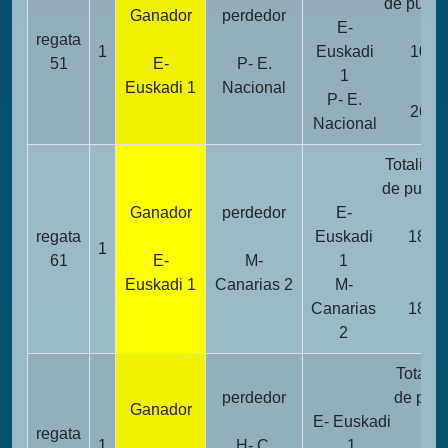
de punto
Ganador
perdedor
E-
regata
1
Euskadi
10
51
E-
P- E.
1
Euskadi 1
Nacional
P- E.
26
Nacional
Totalida
de punto
Ganador
perdedor
E-
regata
Euskadi
18
1
61
E-
M-
1
Euskadi 1
Canarias 2
M-
Canarias
18
2
Totalid
perdedor
de punt
Ganador
E- Euskadi
regata
14
1
H- C.
1