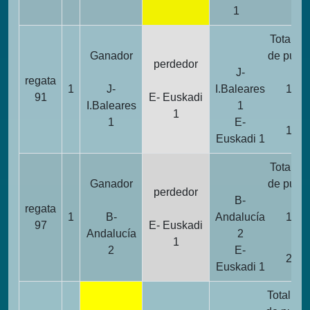
1
Totalida
Ganador
de punt
perdedor
J-
regata
1
J-
I.Baleares
17
91
E- Euskadi
I.Baleares
1
1
1
E-
19
Euskadi 1
Totalida
Ganador
de punt
perdedor
B-
regata
1
B-
Andalucía
13
97
E- Euskadi
Andalucía
2
1
2
E-
23
Euskadi 1
Totalida