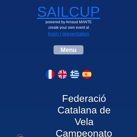
SAILCUP
powered by Arnaud MANTE
create your own event at
login / presentation
Menu
Federació
Catalana de
Vela
Campeonato