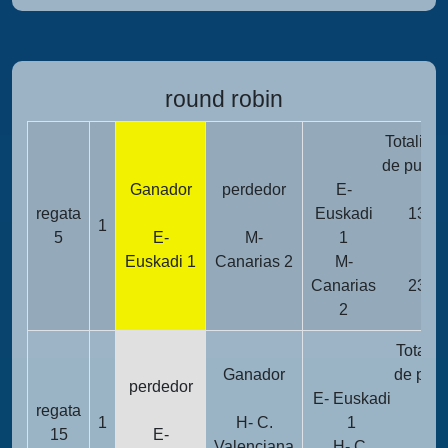
round robin
Totalida
de punto
Ganador
perdedor
E-
regata
Euskadi
13
1
5
E-
M-
1
Euskadi 1
Canarias 2
M-
Canarias
23
2
Totalid
Ganador
de punt
perdedor
E- Euskadi
regata
18
1
H- C.
1
15
E-
Valenciana
H- C.