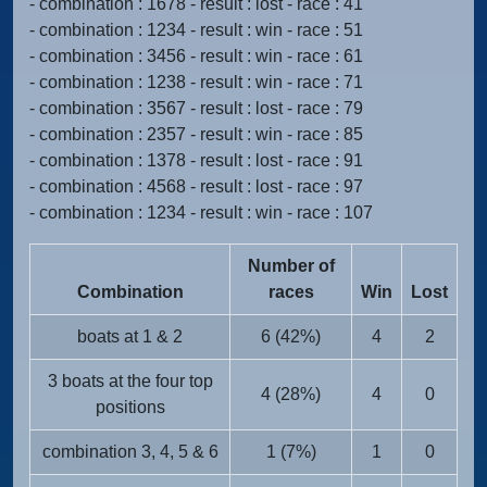
- combination : 1678 - result : lost - race : 41
- combination : 1234 - result : win - race : 51
- combination : 3456 - result : win - race : 61
- combination : 1238 - result : win - race : 71
- combination : 3567 - result : lost - race : 79
- combination : 2357 - result : win - race : 85
- combination : 1378 - result : lost - race : 91
- combination : 4568 - result : lost - race : 97
- combination : 1234 - result : win - race : 107
Number of
Combination
races
Win
Lost
boats at 1 & 2
6 (42%)
4
2
3 boats at the four top
4 (28%)
4
0
positions
combination 3, 4, 5 & 6
1 (7%)
1
0