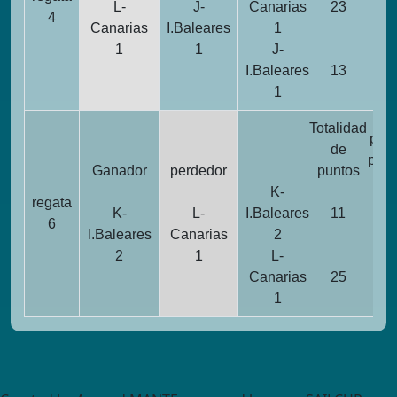
L-
J-
Canarias
23
4
Canarias
I.Baleares
1
1
1
J-
I.Baleares
13
1
Totalidad
punt
de
pena
Ganador
perdedor
puntos
K-
regata
K-
L-
I.Baleares
11
6
I.Baleares
Canarias
2
2
1
L-
Canarias
25
1