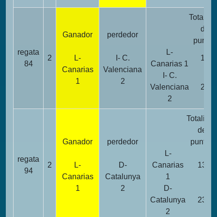
Totalida
de
Ganador
perdedor
puntos
regata
L-
2
L-
I- C.
12
84
Canarias 1
Canarias
Valenciana
I- C.
1
2
Valenciana
24
2
Totalida
de
Ganador
perdedor
puntos
L-
regata
2
L-
D-
Canarias
13
94
Canarias
Catalunya
1
1
2
D-
Catalunya
23
2