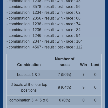
- combination : 1238 - result : win - race : 48
- combination : 3578 - result : lost - race : 56
- combination : 1234 - result : win - race : 62
- combination : 2356 - result : win - race : 68
- combination : 1238 - result : win - race : 74
- combination : 1236 - result : win - race : 84
- combination : 1246 - result : win - race : 94
- combination : 2347 - result : win - race : 104
- combination : 4567 - result : lost - race : 112
Number of
Combination
races
Win
Lost
boats at 1 & 2
7 (50%)
7
0
3 boats at the four top
9 (64%)
9
0
positions
combination 3, 4, 5 & 6
0 (0%)
0
0