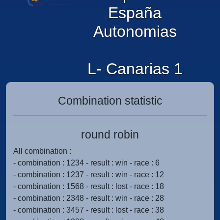
España
Autonomias
L- Canarias 1
Combination statistic
round robin
All combination :
- combination : 1234 - result : win - race : 6
- combination : 1237 - result : win - race : 12
- combination : 1568 - result : lost - race : 18
- combination : 2348 - result : win - race : 28
- combination : 3457 - result : lost - race : 38