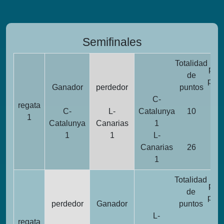
Semifinales
Totalidad
punt
de
pena
Ganador
perdedor
puntos
C-
regata
C-
L-
Catalunya
10
1
Catalunya
Canarias
1
1
1
L-
Canarias
26
1
Totalidad
punt
de
pena
perdedor
Ganador
puntos
L-
regata