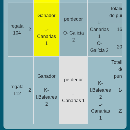
Totalidad
Ganador
de puntos
perdedor
L-
regata
2
L-
Canarias
16
104
O- Galícia
Canarias
1
2
1
O-
20
Galícia 2
Totalida
de
Ganador
puntos
perdedor
K-
regata
2
K-
I.Baleares
14
112
L-
I.Baleares
2
Canarias 1
2
L-
Canarias
22
1