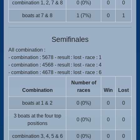
combination 1, 2, 7 & 8
0 (0%)
0
0
boats at 7 & 8
1 (7%)
0
1
Semifinales
All combination :
- combination : 5678 - result : lost - race : 1
- combination : 4568 - result : lost - race : 4
- combination : 4678 - result : lost - race : 6
Number of
Combination
races
Win
Lost
boats at 1 & 2
0 (0%)
0
0
3 boats at the four top
0 (0%)
0
0
positions
combination 3, 4, 5 & 6
0 (0%)
0
0