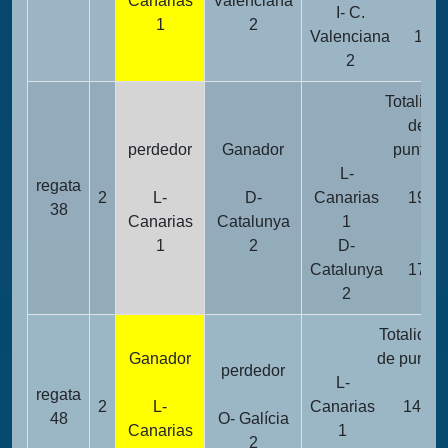
Canarias
Valenciana
I- C.
1
2
Valenciana
19
2
Totalida
de
perdedor
Ganador
puntos
L-
regata
2
L-
D-
Canarias
19
38
Canarias
Catalunya
1
1
2
D-
Catalunya
17
2
Totalidad
Ganador
de puntos
perdedor
L-
regata
2
L-
Canarias
14
48
O- Galícia
Canarias
1
2