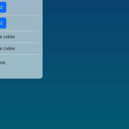
ez
ez
e créée
e créée
ore