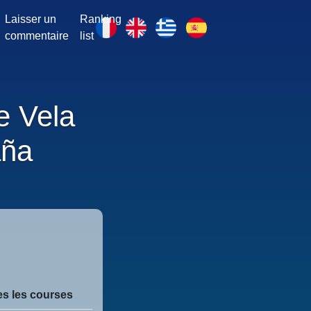
Laisser un
Ranking
commentaire
list
e Vela
aña
es les courses