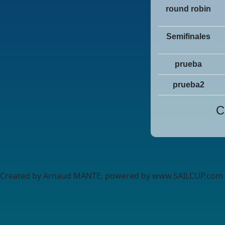
round robin
Semifinales
prueba
prueba2
C
Created by Arnaud MANTE, powered by www.SAILCUP.com